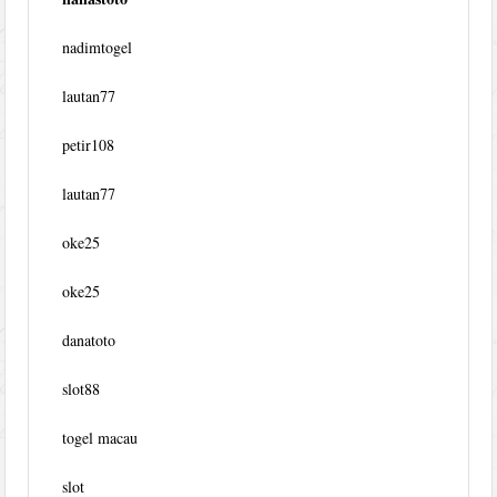
nadimtogel
lautan77
petir108
lautan77
oke25
oke25
danatoto
slot88
togel macau
slot