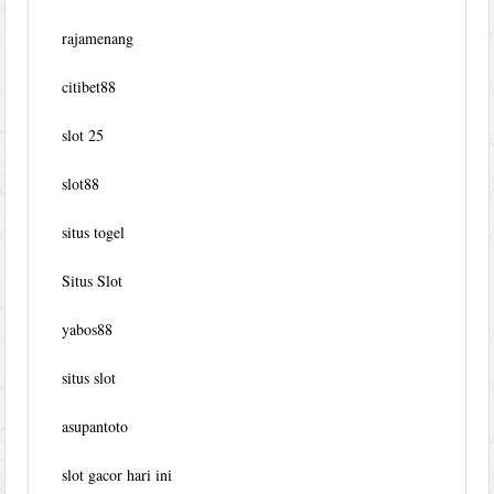
rajamenang
citibet88
slot 25
slot88
situs togel
Situs Slot
yabos88
situs slot
asupantoto
slot gacor hari ini