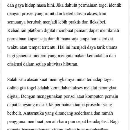
dan gaya hidup masa kini. Jika dahulu permainan togel identik
dengan proses yang rumit dan keterbatasan akses, kini
semuanya berubah menjadi lebih praktis dan fleksibel.
Kehadiran platform digital membuat pemain dapat menikmati
permainan kapan saja dan di mana saja tanpa harus terikat
waktu atau tempat tertentu. Hal ini menjadi daya tarik utama
bagi generasi modern yang mengutamakan kemudahan dan
efisiensi dalam setiap aktivitas hiburan.
Salah satu alasan kuat meningkatnya minat terhadap togel
gta togel
online
adalah kemudahan akses melalui perangkat
digital. Dengan menggunakan ponsel atau komputer, pemain
dapat langsung masuk ke permainan tanpa prosedur yang
berbelit. Antarmuka yang dirancang sederhana dan ramah
pengguna membuat pemain baru pun cepat beradaptasi. Bagi
pemain berpengalaman, sistem online juga memberikan