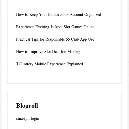
How to Keep Your Bandarcolok Account Organized
Experience Exciting Jackpot Slot Games Online
Practical Tips for Responsible 55 Club App Use
How to Improve Slot Decision Making
TCLottery Mobile Experience Explained
Blogroll
cinasipit login