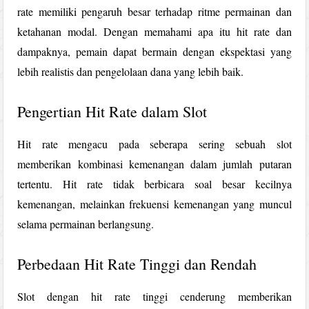
rate memiliki pengaruh besar terhadap ritme permainan dan
ketahanan modal. Dengan memahami apa itu hit rate dan
dampaknya, pemain dapat bermain dengan ekspektasi yang
lebih realistis dan pengelolaan dana yang lebih baik.
Pengertian Hit Rate dalam Slot
Hit rate mengacu pada seberapa sering sebuah slot
memberikan kombinasi kemenangan dalam jumlah putaran
tertentu. Hit rate tidak berbicara soal besar kecilnya
kemenangan, melainkan frekuensi kemenangan yang muncul
selama permainan berlangsung.
Perbedaan Hit Rate Tinggi dan Rendah
Slot dengan hit rate tinggi cenderung memberikan