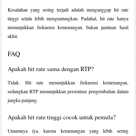
Kesalahan yang sering terjadi adalah menganggap hit rate
tinggi selalu lebih menguntungkan. Padahal, hit rate hanya
menunjukkan frekuensi kemenangan, bukan jaminan hasil
akhir.
FAQ
Apakah hit rate sama dengan RTP?
Tidak. Hit rate menunjukkan frekuensi kemenangan,
sedangkan RTP menunjukkan persentase pengembalian dalam
jangka panjang.
Apakah hit rate tinggi cocok untuk pemula?
Umumnya iya, karena kemenangan yang lebih sering