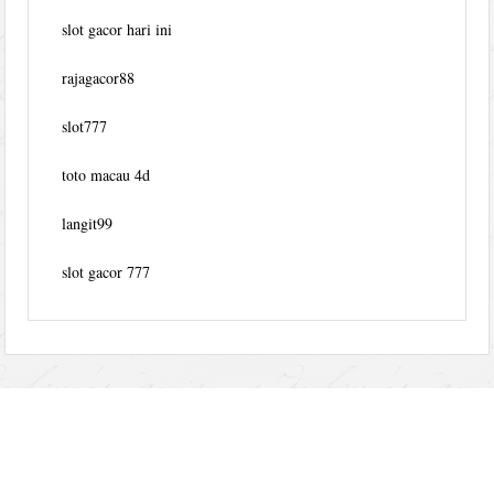
slot gacor hari ini
rajagacor88
slot777
toto macau 4d
langit99
slot gacor 777