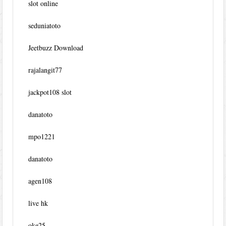
slot online
seduniatoto
Jeetbuzz Download
rajalangit77
jackpot108 slot
danatoto
mpo1221
danatoto
agen108
live hk
oke25