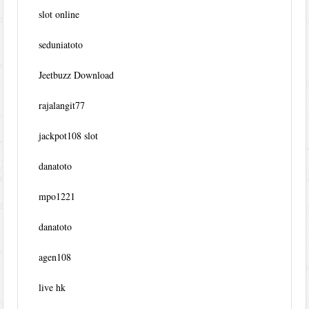
slot online
seduniatoto
Jeetbuzz Download
rajalangit77
jackpot108 slot
danatoto
mpo1221
danatoto
agen108
live hk