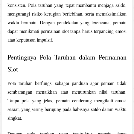
konsisten. Pola taruhan yang tepat membantu menjaga saldo,
mengurangi risiko kerugian berlebihan, serta memaksimalkan
waktu bermain. Dengan pendekatan yang terencana, pemain
dapat menikmati permainan slot tanpa harus terpancing emosi
atau keputusan impulsif.
Pentingnya Pola Taruhan dalam Permainan
Slot
Pola taruhan berfungsi sebagai panduan agar pemain tidak
sembarangan menaikkan atau menurunkan nilai taruhan.
Tanpa pola yang jelas, pemain cenderung mengikuti emosi
sesaat, yang sering berujung pada habisnya saldo dalam waktu
singkat.
Dengan pola taruhan yang terstruktur, pemain dapat