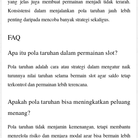
yang jelas juga membuat permainan menjadi tidak terarah.
Konsistensi dalam menjalankan pola taruhan jauh lebih
penting daripada mencoba banyak strategi sekaligus.
FAQ
Apa itu pola taruhan dalam permainan slot?
Pola taruhan adalah cara atau strategi dalam mengatur naik
turunnya nilai taruhan selama bermain slot agar saldo tetap
terkontrol dan permainan lebih terencana.
Apakah pola taruhan bisa meningkatkan peluang
menang?
Pola taruhan tidak menjamin kemenangan, tetapi membantu
mengelola risiko dan menjaga modal agar bisa bermain lebih