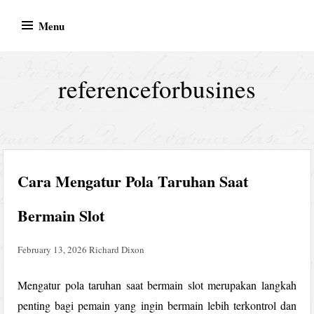
Skip
Menu
to
content
referenceforbusines
Cara Mengatur Pola Taruhan Saat
Bermain Slot
February 13, 2026
Richard Dixon
Mengatur pola taruhan saat bermain slot merupakan langkah
penting bagi pemain yang ingin bermain lebih terkontrol dan