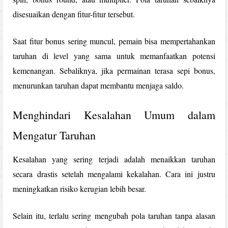
disesuaikan dengan fitur-fitur tersebut.
Saat fitur bonus sering muncul, pemain bisa mempertahankan
taruhan di level yang sama untuk memanfaatkan potensi
kemenangan. Sebaliknya, jika permainan terasa sepi bonus,
menurunkan taruhan dapat membantu menjaga saldo.
Menghindari Kesalahan Umum dalam
Mengatur Taruhan
Kesalahan yang sering terjadi adalah menaikkan taruhan
secara drastis setelah mengalami kekalahan. Cara ini justru
meningkatkan risiko kerugian lebih besar.
Selain itu, terlalu sering mengubah pola taruhan tanpa alasan