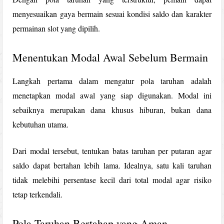
menyesuaikan gaya bermain sesuai kondisi saldo dan karakter
permainan slot yang dipilih.
Menentukan Modal Awal Sebelum Bermain
Langkah pertama dalam mengatur pola taruhan adalah
menetapkan modal awal yang siap digunakan. Modal ini
sebaiknya merupakan dana khusus hiburan, bukan dana
kebutuhan utama.
Dari modal tersebut, tentukan batas taruhan per putaran agar
saldo dapat bertahan lebih lama. Idealnya, satu kali taruhan
tidak melebihi persentase kecil dari total modal agar risiko
tetap terkendali.
Pola Taruhan Bertahap yang Aman