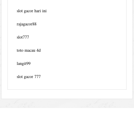
slot gacor hari ini
rajagacor88
slot777
toto macau 4d
langit99
slot gacor 777