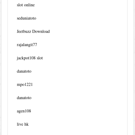
slot online
seduniatoto
Jeetbuzz Download
rajalangit77
jackpot108 slot
danatoto
mpo1221
danatoto
agen108
live hk