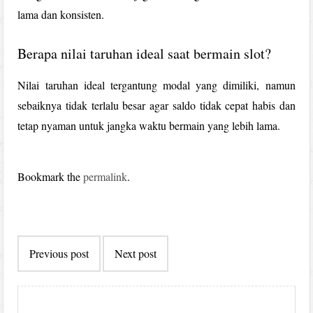
lama dan konsisten.
Berapa nilai taruhan ideal saat bermain slot?
Nilai taruhan ideal tergantung modal yang dimiliki, namun
sebaiknya tidak terlalu besar agar saldo tidak cepat habis dan
tetap nyaman untuk jangka waktu bermain yang lebih lama.
Bookmark the
permalink
.
Post
Previous post
Next post
navigation