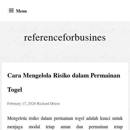
Skip
Menu
to
content
referenceforbusines
Cara Mengelola Risiko dalam Permainan
Togel
February 17, 2026
Richard Dixon
Mengelola risiko dalam permainan togel adalah kunci untuk
menjaga modal tetap aman dan permainan tetap