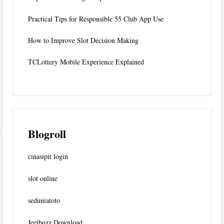
Practical Tips for Responsible 55 Club App Use
How to Improve Slot Decision Making
TCLottery Mobile Experience Explained
Blogroll
cinasipit login
slot online
seduniatoto
Jeetbuzz Download