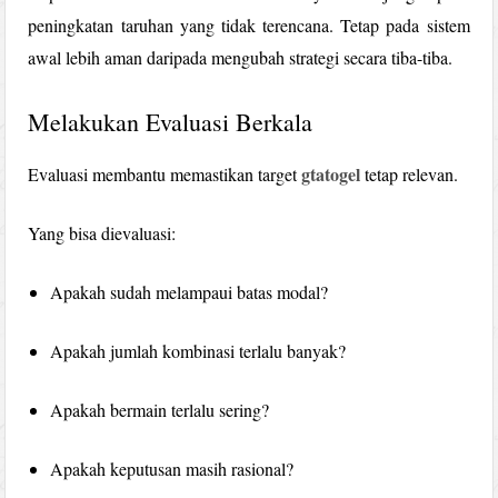
peningkatan taruhan yang tidak terencana. Tetap pada sistem
awal lebih aman daripada mengubah strategi secara tiba-tiba.
Melakukan Evaluasi Berkala
gtatogel
Evaluasi membantu memastikan target
tetap relevan.
Yang bisa dievaluasi:
Apakah sudah melampaui batas modal?
Apakah jumlah kombinasi terlalu banyak?
Apakah bermain terlalu sering?
Apakah keputusan masih rasional?