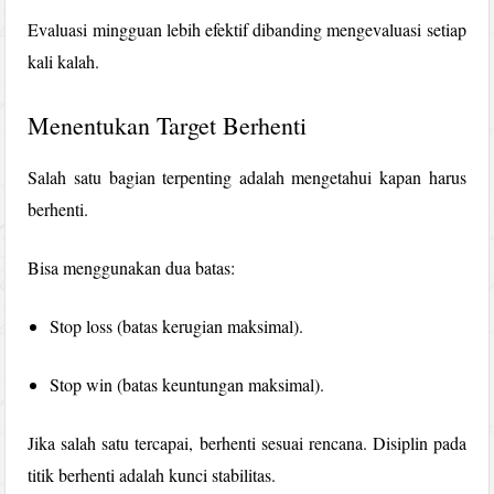
Evaluasi mingguan lebih efektif dibanding mengevaluasi setiap
kali kalah.
Menentukan Target Berhenti
Salah satu bagian terpenting adalah mengetahui kapan harus
berhenti.
Bisa menggunakan dua batas:
Stop loss (batas kerugian maksimal).
Stop win (batas keuntungan maksimal).
Jika salah satu tercapai, berhenti sesuai rencana. Disiplin pada
titik berhenti adalah kunci stabilitas.