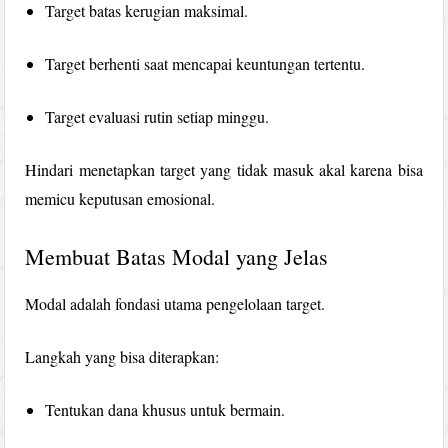
Target batas kerugian maksimal.
Target berhenti saat mencapai keuntungan tertentu.
Target evaluasi rutin setiap minggu.
Hindari menetapkan target yang tidak masuk akal karena bisa
memicu keputusan emosional.
Membuat Batas Modal yang Jelas
Modal adalah fondasi utama pengelolaan target.
Langkah yang bisa diterapkan:
Tentukan dana khusus untuk bermain.