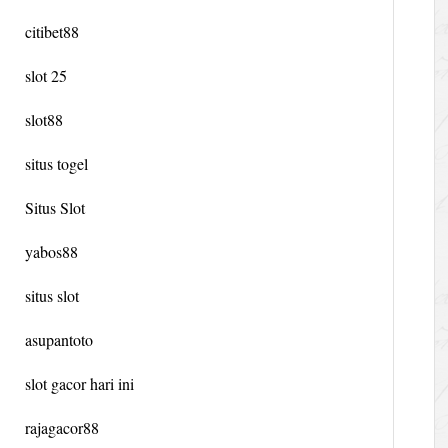
citibet88
slot 25
slot88
situs togel
Situs Slot
yabos88
situs slot
asupantoto
slot gacor hari ini
rajagacor88