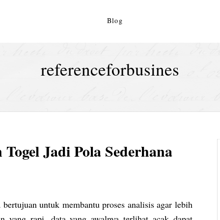
Blog
referenceforbusines
 Togel Jadi Pola Sederhana
 bertujuan untuk membantu proses analisis agar lebih
 yang rapi, data yang awalnya terlihat acak dapat