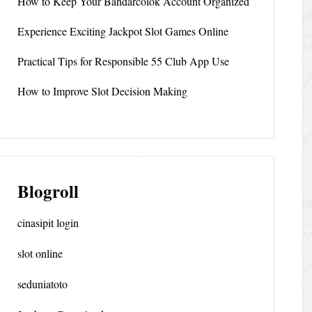
How to Keep Your Bandarcolok Account Organized
Experience Exciting Jackpot Slot Games Online
Practical Tips for Responsible 55 Club App Use
How to Improve Slot Decision Making
Blogroll
cinasipit login
slot online
seduniatoto