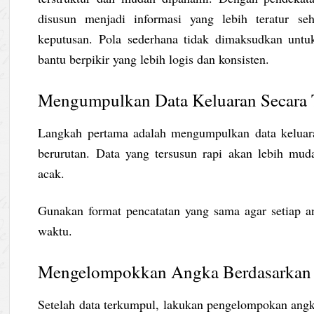
disusun menjadi informasi yang lebih teratur 
keputusan. Pola sederhana tidak dimaksudkan untuk
bantu berpikir yang lebih logis dan konsisten.
Mengumpulkan Data Keluaran Secara T
Langkah pertama adalah mengumpulkan data keluara
berurutan. Data yang tersusun rapi akan lebih muda
acak.
Gunakan format pencatatan yang sama agar setiap a
waktu.
Mengelompokkan Angka Berdasarkan 
Setelah data terkumpul, lakukan pengelompokan angka