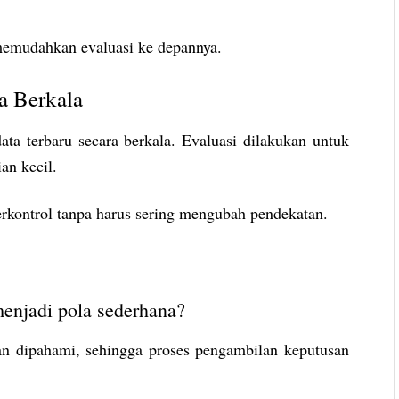
memudahkan evaluasi ke depannya.
a Berkala
ta terbaru secara berkala. Evaluasi dilakukan untuk
an kecil.
erkontrol tanpa harus sering mengubah pendekatan.
enjadi pola sederhana?
dan dipahami, sehingga proses pengambilan keputusan