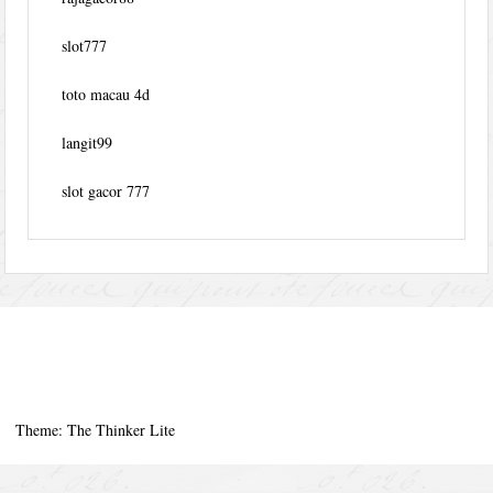
slot777
toto macau 4d
langit99
slot gacor 777
Theme: The Thinker Lite