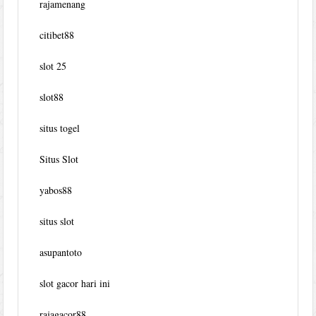
rajamenang
citibet88
slot 25
slot88
situs togel
Situs Slot
yabos88
situs slot
asupantoto
slot gacor hari ini
rajagacor88