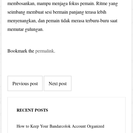
membosankan, mampu menjaga fokus pemain. Ritme yang
seimbang membuat sesi bermain panjang terasa lebih
menyenangkan, dan pemain tidak merasa terburu-buru saat
memutar gulungan.
Bookmark the
permalink
.
Post
Previous post
Next post
navigation
RECENT POSTS
How to Keep Your Bandarcolok Account Organized