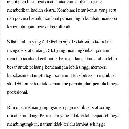
tetapi juga bisa menikmati tantangan tambahan yang
memberikan hadiah ekstra. Kombinasi fitur bonus yang seru
dan potensi hadiah membuat pemain ingin kembali mencoba
keberuntungan mereka berkali-kali.
Nilai taruhan yang fleksibel menjadi salah satu alasan lain
mengapa slot diulang. Slot yang memungkinkan pemain
memilih taruhan kecil untuk bermain lama atau taruhan lebih
besar untuk peluang kemenangan lebih tinggi memberi
kebebasan dalam strategi bermain. Fleksibilitas ini membuat
slot lebih ramah untuk semua tipe pemain, dari pemula hingga
profesional.
Ritme permainan yang nyaman juga membuat slot sering
dimainkan ulang. Permainan yang tidak terlalu cepat sehingga
membingungkan, namun tidak terlalu lambat sehingga