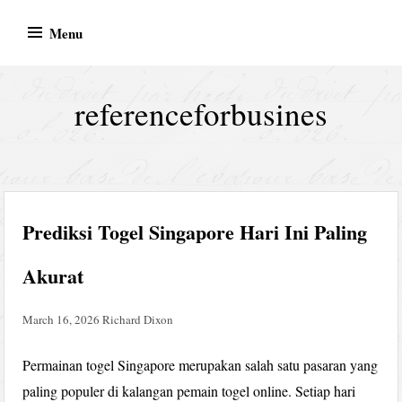
Skip
Menu
to
content
referenceforbusines
Prediksi Togel Singapore Hari Ini Paling
Akurat
March 16, 2026
Richard Dixon
Permainan togel Singapore merupakan salah satu pasaran yang
paling populer di kalangan pemain togel online. Setiap hari