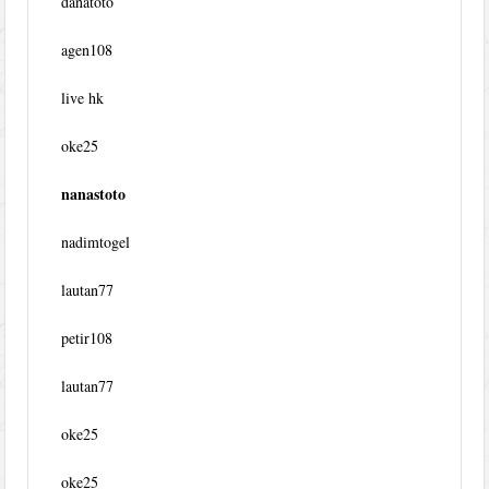
danatoto
agen108
live hk
oke25
nanastoto
nadimtogel
lautan77
petir108
lautan77
oke25
oke25