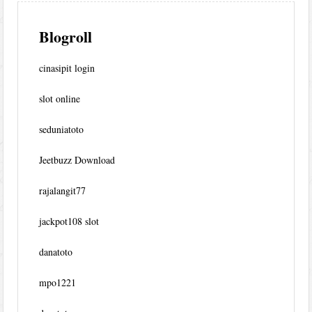
Blogroll
cinasipit login
slot online
seduniatoto
Jeetbuzz Download
rajalangit77
jackpot108 slot
danatoto
mpo1221