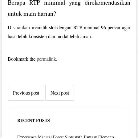
Berapa RTP minimal yang direkomendasikan
untuk main harian?
Disarankan memilih slot dengan RTP minimal 96 persen agar
hasil lebih konsisten dan modal lebih aman.
Bookmark the
permalink
.
Post
Previous post
Next post
navigation
RECENT POSTS
Experience Magical Forest Slots with Fantasy Elements