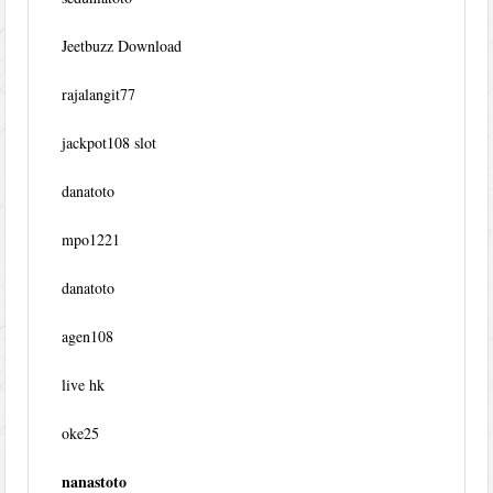
Jeetbuzz Download
rajalangit77
jackpot108 slot
danatoto
mpo1221
danatoto
agen108
live hk
oke25
nanastoto