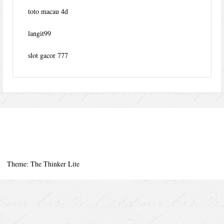
toto macau 4d
langit99
slot gacor 777
Theme: The Thinker Lite