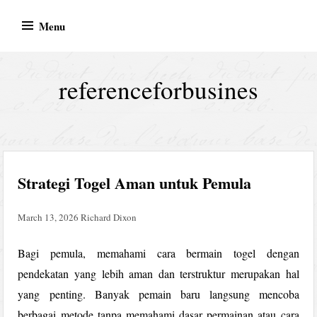
Skip
Menu
to
content
referenceforbusines
Strategi Togel Aman untuk Pemula
March 13, 2026
Richard Dixon
Bagi
pemula,
memahami
cara
bermain
togel
dengan
pendekatan
yang
lebih
aman
dan
terstruktur
merupakan
hal
yang
penting.
Banyak
pemain
baru
langsung
mencoba
berbagai
metode
tanpa
memahami
dasar
permainan
atau
cara