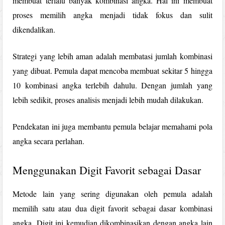
membuat
terlalu
banyak
kombinasi
angka.
Hal
ini
membuat
proses
memilih
angka
menjadi
tidak
fokus
dan
sulit
dikendalikan.
Strategi
yang
lebih
aman
adalah
membatasi
jumlah
kombinasi
yang
dibuat.
Pemula
dapat
mencoba
membuat
sekitar
5
hingga
10
kombinasi
angka
terlebih
dahulu.
Dengan
jumlah
yang
lebih
sedikit,
proses
analisis
menjadi
lebih
mudah
dilakukan.
Pendekatan
ini
juga
membantu
pemula
belajar
memahami
pola
angka
secara
perlahan.
Menggunakan
Digit
Favorit
sebagai
Dasar
Metode
lain
yang
sering
digunakan
oleh
pemula
adalah
memilih
satu
atau
dua
digit
favorit
sebagai
dasar
kombinasi
angka.
Digit
ini
kemudian
dikombinasikan
dengan
angka
lain