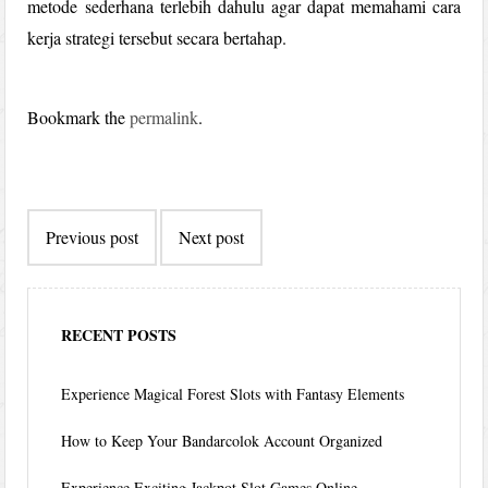
metode
sederhana
terlebih
dahulu
agar
dapat
memahami
cara
kerja
strategi
tersebut
secara
bertahap.
Bookmark the
permalink
.
Post
Previous post
Next post
navigation
RECENT POSTS
Experience Magical Forest Slots with Fantasy Elements
How to Keep Your Bandarcolok Account Organized
Experience Exciting Jackpot Slot Games Online