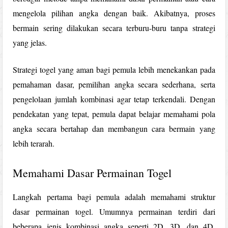
mengelola
pilihan
angka
dengan
baik.
Akibatnya,
proses
bermain
sering
dilakukan
secara
terburu-
buru
tanpa
strategi
yang
jelas.
Strategi
togel
yang
aman
bagi
pemula
lebih
menekankan
pada
pemahaman
dasar,
pemilihan
angka
secara
sederhana,
serta
pengelolaan
jumlah
kombinasi
agar
tetap
terkendali.
Dengan
pendekatan
yang
tepat,
pemula
dapat
belajar
memahami
pola
angka
secara
bertahap
dan
membangun
cara
bermain
yang
lebih
terarah.
Memahami
Dasar
Permainan
Togel
Langkah
pertama
bagi
pemula
adalah
memahami
struktur
dasar
permainan
togel.
Umumnya
permainan
terdiri
dari
beberapa
jenis
kombinasi
angka
seperti
2D,
3D,
dan
4D.