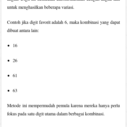
untuk
menghasilkan
beberapa
variasi.
Contoh
jika
digit
favorit
adalah
6,
maka
kombinasi
yang
dapat
dibuat
antara
lain:
16
26
61
63
Metode
ini
mempermudah
pemula
karena
mereka
hanya
perlu
fokus
pada
satu
digit
utama
dalam
berbagai
kombinasi.