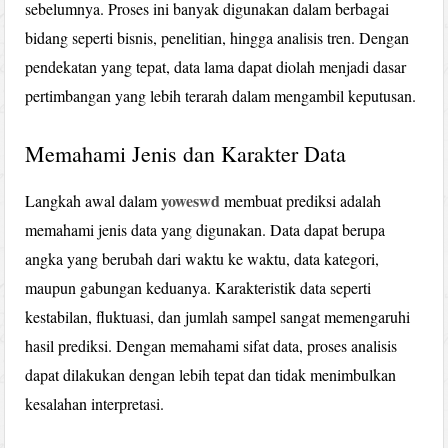
sebelumnya. Proses ini banyak digunakan dalam berbagai
bidang seperti bisnis, penelitian, hingga analisis tren. Dengan
pendekatan yang tepat, data lama dapat diolah menjadi dasar
pertimbangan yang lebih terarah dalam mengambil keputusan.
Memahami Jenis dan Karakter Data
yoweswd
Langkah awal dalam
membuat prediksi adalah
memahami jenis data yang digunakan. Data dapat berupa
angka yang berubah dari waktu ke waktu, data kategori,
maupun gabungan keduanya. Karakteristik data seperti
kestabilan, fluktuasi, dan jumlah sampel sangat memengaruhi
hasil prediksi. Dengan memahami sifat data, proses analisis
dapat dilakukan dengan lebih tepat dan tidak menimbulkan
kesalahan interpretasi.