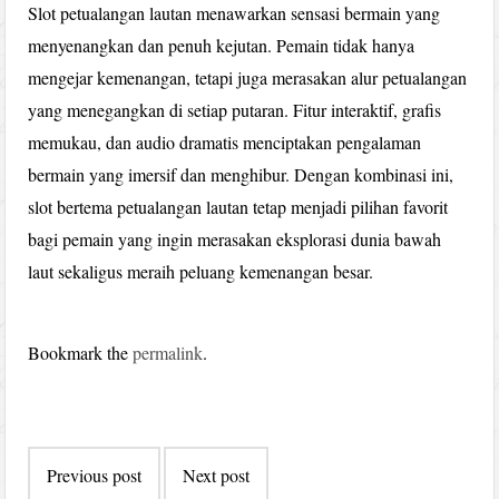
Slot petualangan lautan menawarkan sensasi bermain yang
menyenangkan dan penuh kejutan. Pemain tidak hanya
mengejar kemenangan, tetapi juga merasakan alur petualangan
yang menegangkan di setiap putaran. Fitur interaktif, grafis
memukau, dan audio dramatis menciptakan pengalaman
bermain yang imersif dan menghibur. Dengan kombinasi ini,
slot bertema petualangan lautan tetap menjadi pilihan favorit
bagi pemain yang ingin merasakan eksplorasi dunia bawah
laut sekaligus meraih peluang kemenangan besar.
Bookmark the
permalink
.
Post
Previous post
Next post
navigation