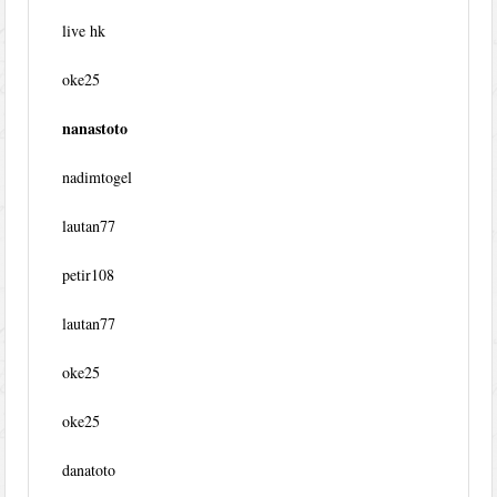
live hk
oke25
nanastoto
nadimtogel
lautan77
petir108
lautan77
oke25
oke25
danatoto