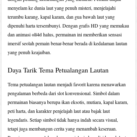
menyelam ke dunia laut yang penuh misteri, menjelajahi
terumbu karang, kapal karam, dan gua bawah laut yang
dipenuhi harta tersembunyi. Dengan grafis HD yang memukau
oli4d
dan animasi
halus, permainan ini memberikan sensasi
imersif seolah pemain benar-benar berada di kedalaman lautan
yang penuh keajaiban.
Daya Tarik Tema Petualangan Lautan
Tema petualangan lautan menjadi favorit karena menawarkan
pengalaman berbeda dari slot konvensional. Simbol dalam
permainan biasanya berupa ikan eksotis, mutiara, kapal karam,
peti harta, dan karakter penjelajah laut atau bajak laut
legendaris. Setiap simbol tidak hanya indah secara visual,
tetapi juga membangun cerita yang menambah keseruan.