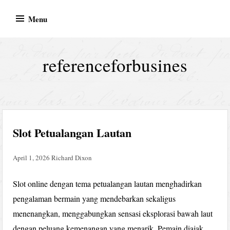
Skip
Menu
to
content
referenceforbusines
Slot Petualangan Lautan
April 1, 2026
Richard Dixon
Slot online dengan tema petualangan lautan menghadirkan
pengalaman bermain yang mendebarkan sekaligus
menenangkan, menggabungkan sensasi eksplorasi bawah laut
dengan peluang kemenangan yang menarik. Pemain diajak