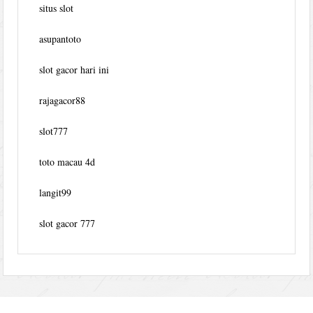
situs slot
asupantoto
slot gacor hari ini
rajagacor88
slot777
toto macau 4d
langit99
slot gacor 777