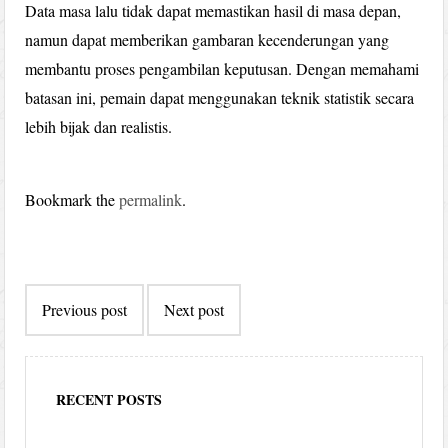
Data masa lalu tidak dapat memastikan hasil di masa depan,
namun dapat memberikan gambaran kecenderungan yang
membantu proses pengambilan keputusan. Dengan memahami
batasan ini, pemain dapat menggunakan teknik statistik secara
lebih bijak dan realistis.
Bookmark the
permalink
.
Post
Previous post
Next post
navigation
RECENT POSTS