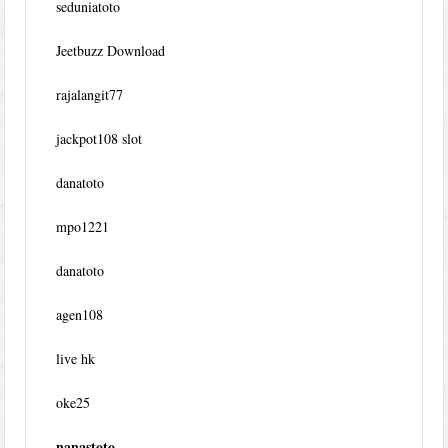
seduniatoto
Jeetbuzz Download
rajalangit77
jackpot108 slot
danatoto
mpo1221
danatoto
agen108
live hk
oke25
nanastoto