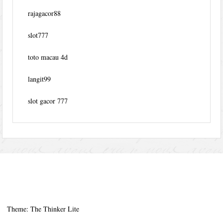
rajagacor88
slot777
toto macau 4d
langit99
slot gacor 777
Theme: The Thinker Lite