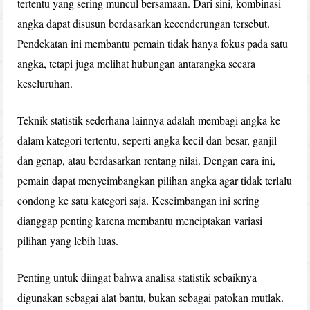
tertentu yang sering muncul bersamaan. Dari sini, kombinasi
angka dapat disusun berdasarkan kecenderungan tersebut.
Pendekatan ini membantu pemain tidak hanya fokus pada satu
angka, tetapi juga melihat hubungan antarangka secara
keseluruhan.
Teknik statistik sederhana lainnya adalah membagi angka ke
dalam kategori tertentu, seperti angka kecil dan besar, ganjil
dan genap, atau berdasarkan rentang nilai. Dengan cara ini,
pemain dapat menyeimbangkan pilihan angka agar tidak terlalu
condong ke satu kategori saja. Keseimbangan ini sering
dianggap penting karena membantu menciptakan variasi
pilihan yang lebih luas.
Penting untuk diingat bahwa analisa statistik sebaiknya
digunakan sebagai alat bantu, bukan sebagai patokan mutlak.