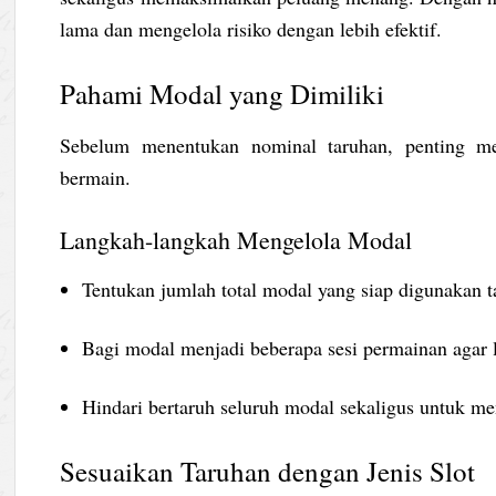
lama dan mengelola risiko dengan lebih efektif.
Pahami Modal yang Dimiliki
Sebelum menentukan nominal taruhan, penting me
bermain.
Langkah-langkah Mengelola Modal
Tentukan jumlah total modal yang siap digunakan 
Bagi modal menjadi beberapa sesi permainan agar l
Hindari bertaruh seluruh modal sekaligus untuk me
Sesuaikan Taruhan dengan Jenis Slot