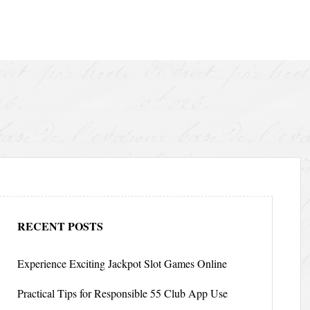
RECENT POSTS
Experience Exciting Jackpot Slot Games Online
Practical Tips for Responsible 55 Club App Use