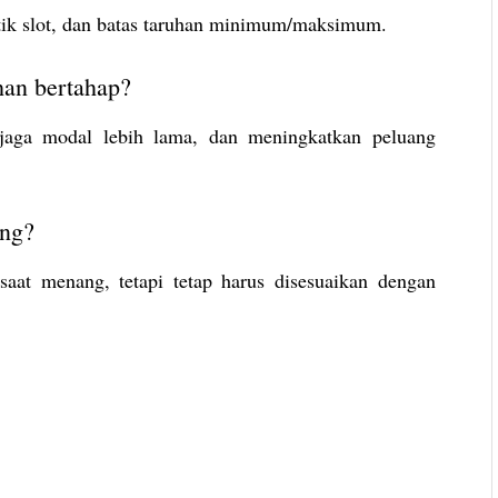
stik slot, dan batas taruhan minimum/maksimum.
han bertahap?
njaga modal lebih lama, dan meningkatkan peluang
ang?
saat menang, tetapi tetap harus disesuaikan dengan