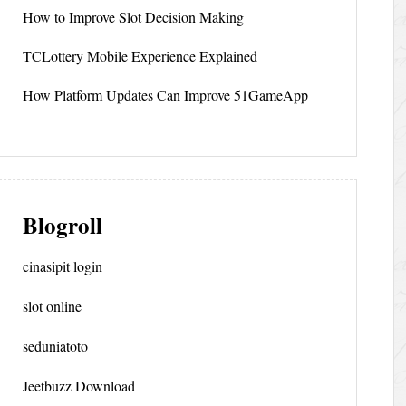
How to Improve Slot Decision Making
TCLottery Mobile Experience Explained
How Platform Updates Can Improve 51GameApp
Blogroll
cinasipit login
slot online
seduniatoto
Jeetbuzz Download