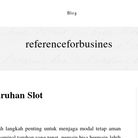
Blog
referenceforbusines
ruhan Slot
ah langkah penting untuk menjaga modal tetap aman
inal taruhan yang tepat, pemain bisa bermain lebih