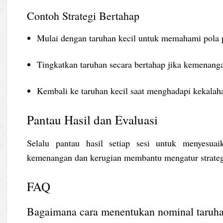
Contoh Strategi Bertahap
Mulai dengan taruhan kecil untuk memahami pola 
Tingkatkan taruhan secara bertahap jika kemenang
Kembali ke taruhan kecil saat menghadapi kekalah
Pantau Hasil dan Evaluasi
Selalu pantau hasil setiap sesi untuk menyesuai
kemenangan dan kerugian membantu mengatur strategi 
FAQ
Bagaimana cara menentukan nominal taruhan