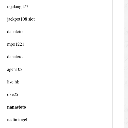
rajalangit77
jackpot108 slot
danatoto
mpo1221
danatoto
agen108
live hk
oke25
nanastoto
nadimtogel