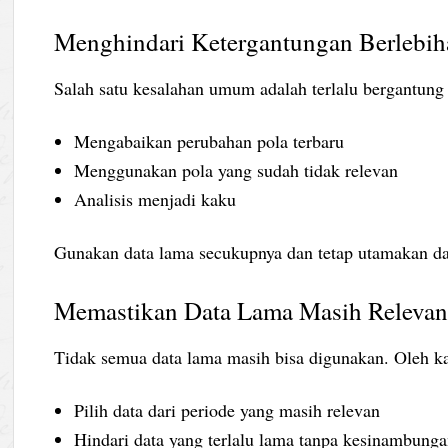
Menghindari Ketergantungan Berlebi
Salah satu kesalahan umum adalah terlalu bergantung
Mengabaikan perubahan pola terbaru
Menggunakan pola yang sudah tidak relevan
Analisis menjadi kaku
Gunakan data lama secukupnya dan tetap utamakan dat
Memastikan Data Lama Masih Releva
Tidak semua data lama masih bisa digunakan. Oleh ka
Pilih data dari periode yang masih relevan
Hindari data yang terlalu lama tanpa kesinambung