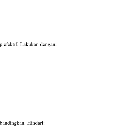
 efektif. Lakukan dengan:
bandingkan. Hindari: