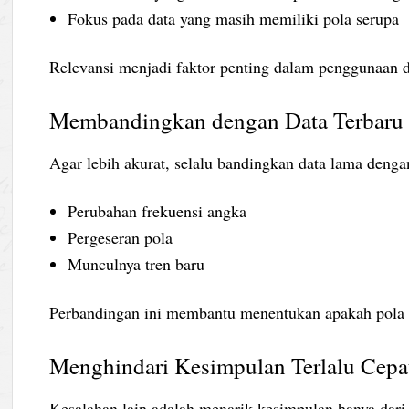
Fokus pada data yang masih memiliki pola serupa
Relevansi menjadi faktor penting dalam penggunaan d
Membandingkan dengan Data Terbaru
Agar lebih akurat, selalu bandingkan data lama dengan
Perubahan frekuensi angka
Pergeseran pola
Munculnya tren baru
Perbandingan ini membantu menentukan apakah pola 
Menghindari Kesimpulan Terlalu Cepa
Kesalahan lain adalah menarik kesimpulan hanya dari