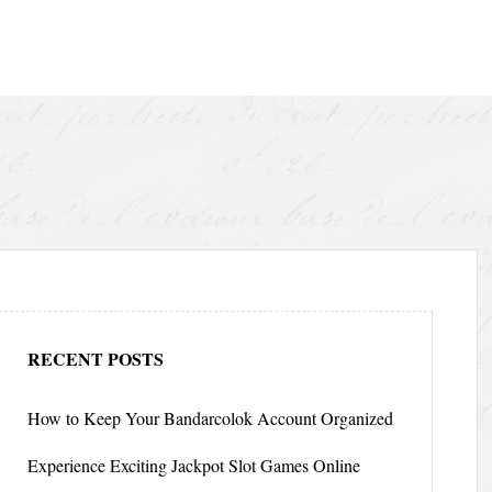
RECENT POSTS
How to Keep Your Bandarcolok Account Organized
Experience Exciting Jackpot Slot Games Online