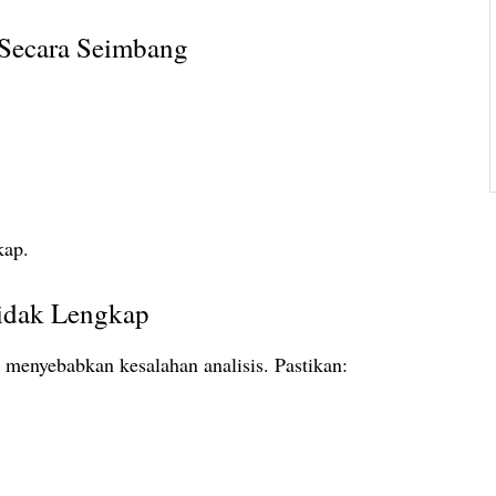
Secara Seimbang
kap.
idak Lengkap
 menyebabkan kesalahan analisis. Pastikan: