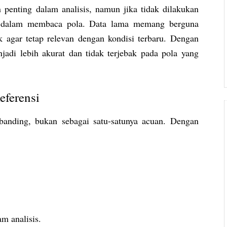
penting dalam analisis, namun jika tidak dilakukan
an dalam membaca pola. Data lama memang berguna
ak agar tetap relevan dengan kondisi terbaru. Dengan
adi lebih akurat dan tidak terjebak pada pola yang
ferensi
anding, bukan sebagai satu-satunya acuan. Dengan
m analisis.