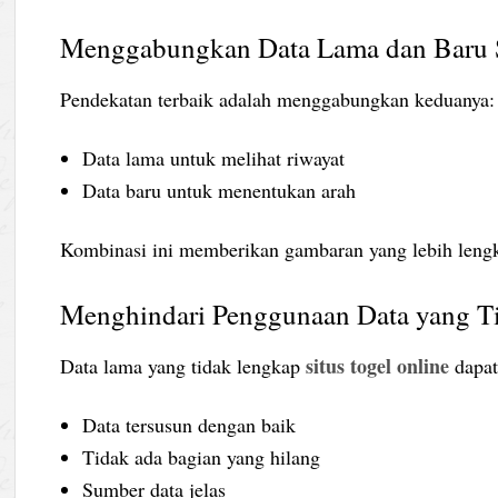
Menggabungkan Data Lama dan Baru 
Pendekatan terbaik adalah menggabungkan keduanya:
Data lama untuk melihat riwayat
Data baru untuk menentukan arah
Kombinasi ini memberikan gambaran yang lebih leng
Menghindari Penggunaan Data yang T
situs togel online
Data lama yang tidak lengkap
dapat
Data tersusun dengan baik
Tidak ada bagian yang hilang
Sumber data jelas