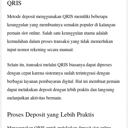
QRIS
Metode deposit menggunakan QRIS memiliki beberapa
keunggulan yang membuatnya semakin populer di kalangan
pemain slot online. Salah satu keunggulan utama adalah
kemudahan dalam proses transaksi yang tidak memerlukan
input nomor rekening secara manual.
Selain itu, transaksi melalui QRIS biasanya dapat diproses
dengan cepat karena sistemnya sudah terintegrasi dengan
berbagai layanan pembayaran digital. Hal ini membuat pemain
dapat melakukan deposit dengan lebih praktis dan langsung
melanjutkan aktivitas bermain.
Proses Deposit yang Lebih Praktis
Menggunakan QRIS untuk melakukan deposit slot online