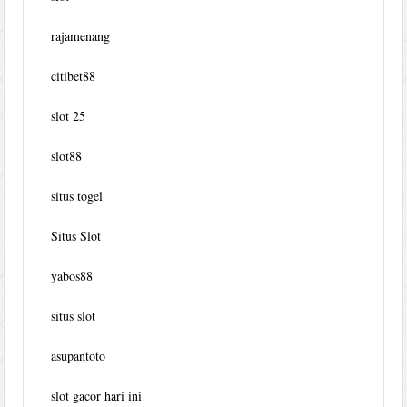
rajamenang
citibet88
slot 25
slot88
situs togel
Situs Slot
yabos88
situs slot
asupantoto
slot gacor hari ini