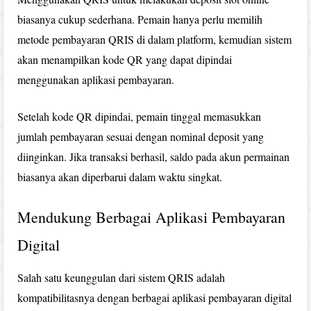
biasanya cukup sederhana. Pemain hanya perlu memilih
metode pembayaran QRIS di dalam platform, kemudian sistem
akan menampilkan kode QR yang dapat dipindai
menggunakan aplikasi pembayaran.
Setelah kode QR dipindai, pemain tinggal memasukkan
jumlah pembayaran sesuai dengan nominal deposit yang
diinginkan. Jika transaksi berhasil, saldo pada akun permainan
biasanya akan diperbarui dalam waktu singkat.
Mendukung Berbagai Aplikasi Pembayaran
Digital
Salah satu keunggulan dari sistem QRIS adalah
kompatibilitasnya dengan berbagai aplikasi pembayaran digital