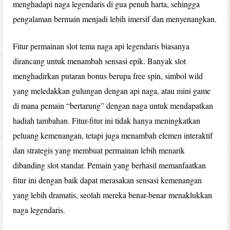
menghadapi naga legendaris di gua penuh harta, sehingga
pengalaman bermain menjadi lebih imersif dan menyenangkan.
Fitur permainan slot tema naga api legendaris biasanya
dirancang untuk menambah sensasi epik. Banyak slot
menghadirkan putaran bonus berupa free spin, simbol wild
yang meledakkan gulungan dengan api naga, atau mini game
di mana pemain “bertarung” dengan naga untuk mendapatkan
hadiah tambahan. Fitur-fitur ini tidak hanya meningkatkan
peluang kemenangan, tetapi juga menambah elemen interaktif
dan strategis yang membuat permainan lebih menarik
dibanding slot standar. Pemain yang berhasil memanfaatkan
fitur ini dengan baik dapat merasakan sensasi kemenangan
yang lebih dramatis, seolah mereka benar-benar menaklukkan
naga legendaris.