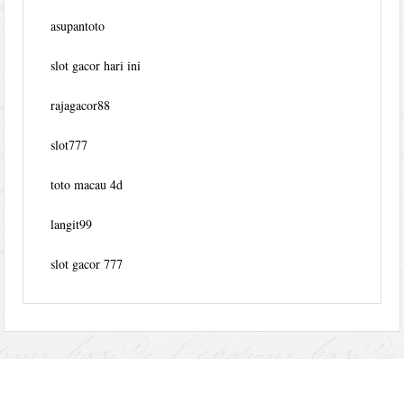
asupantoto
slot gacor hari ini
rajagacor88
slot777
toto macau 4d
langit99
slot gacor 777