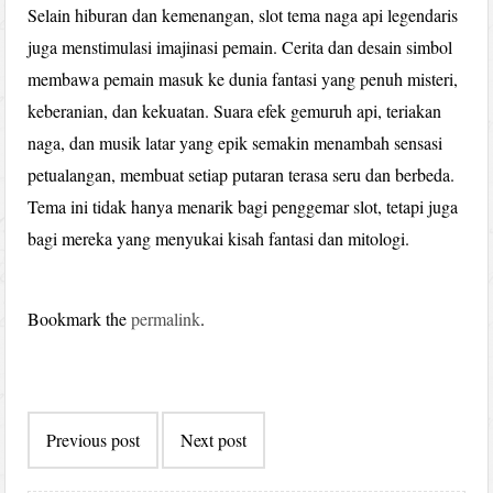
Selain hiburan dan kemenangan, slot tema naga api legendaris
juga menstimulasi imajinasi pemain. Cerita dan desain simbol
membawa pemain masuk ke dunia fantasi yang penuh misteri,
keberanian, dan kekuatan. Suara efek gemuruh api, teriakan
naga, dan musik latar yang epik semakin menambah sensasi
petualangan, membuat setiap putaran terasa seru dan berbeda.
Tema ini tidak hanya menarik bagi penggemar slot, tetapi juga
bagi mereka yang menyukai kisah fantasi dan mitologi.
Bookmark the
permalink
.
Post
Previous post
Next post
navigation