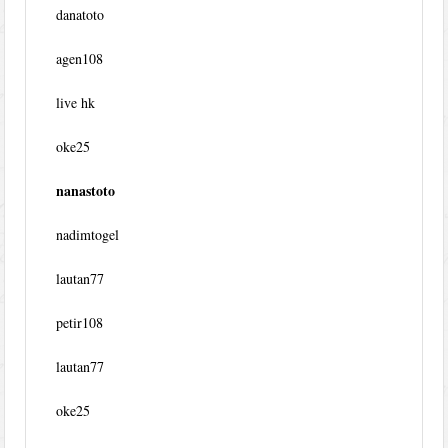
danatoto
agen108
live hk
oke25
nanastoto
nadimtogel
lautan77
petir108
lautan77
oke25