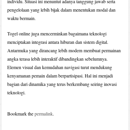
individu. Situasi ini menuntut adanya tanggung jawab serta
pengelolaan yang lebih bijak dalam menentukan modal dan
waktu bermain.
Togel online juga mencerminkan bagaimana teknologi
menciptakan integrasi antara hiburan dan sistem digital.
Antarmuka yang dirancang lebih modern membuat permainan
angka terasa lebih interaktif dibandingkan sebelumnya.
Elemen visual dan kemudahan navigasi turut mendukung
kenyamanan pemain dalam berpartisipasi. Hal ini menjadi
bagian dari dinamika yang terus berkembang seiring inovasi
teknologi.
Bookmark the
permalink
.