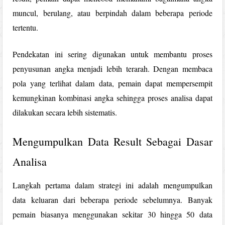
muncul, berulang, atau berpindah dalam beberapa periode
tertentu.
Pendekatan ini sering digunakan untuk membantu proses
penyusunan angka menjadi lebih terarah. Dengan membaca
pola yang terlihat dalam data, pemain dapat mempersempit
kemungkinan kombinasi angka sehingga proses analisa dapat
dilakukan secara lebih sistematis.
Mengumpulkan Data Result Sebagai Dasar
Analisa
Langkah pertama dalam strategi ini adalah mengumpulkan
data keluaran dari beberapa periode sebelumnya. Banyak
pemain biasanya menggunakan sekitar 30 hingga 50 data