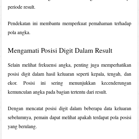
periode result.
Pendekatan ini membantu memperkuat pemahaman terhadap
pola angka.
Mengamati Posisi Digit Dalam Result
Selain melihat frekuensi angka, penting juga memperhatikan
posisi digit dalam hasil keluaran seperti kepala, tengah, dan
ekor. Posisi ini sering menunjukkan kecenderungan
kemunculan angka pada bagian tertentu dari result.
Dengan mencatat posisi digit dalam beberapa data keluaran
sebelumnya, pemain dapat melihat apakah terdapat pola posisi
yang berulang.