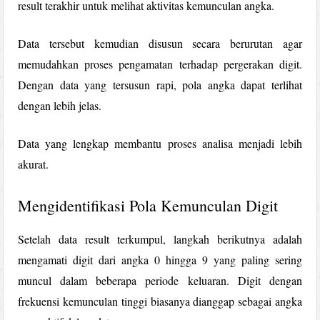
result terakhir untuk melihat aktivitas kemunculan angka.
Data tersebut kemudian disusun secara berurutan agar
memudahkan proses pengamatan terhadap pergerakan digit.
Dengan data yang tersusun rapi, pola angka dapat terlihat
dengan lebih jelas.
Data yang lengkap membantu proses analisa menjadi lebih
akurat.
Mengidentifikasi Pola Kemunculan Digit
Setelah data result terkumpul, langkah berikutnya adalah
mengamati digit dari angka 0 hingga 9 yang paling sering
muncul dalam beberapa periode keluaran. Digit dengan
frekuensi kemunculan tinggi biasanya dianggap sebagai angka