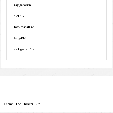
rajagacor88
slot777
toto macau 4d
langit99
slot gacor 777
Theme: The Thinker Lite