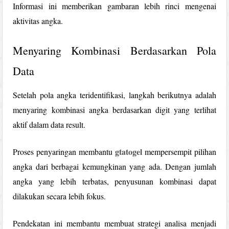
Informasi ini memberikan gambaran lebih rinci mengenai
aktivitas angka.
Menyaring Kombinasi Berdasarkan Pola
Data
Setelah pola angka teridentifikasi, langkah berikutnya adalah
menyaring kombinasi angka berdasarkan digit yang terlihat
aktif dalam data result.
gtatogel
Proses penyaringan membantu
mempersempit pilihan
angka dari berbagai kemungkinan yang ada. Dengan jumlah
angka yang lebih terbatas, penyusunan kombinasi dapat
dilakukan secara lebih fokus.
Pendekatan ini membantu membuat strategi analisa menjadi