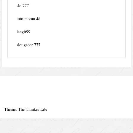
slot777
toto macau 4d
langit99
slot gacor 777
Theme: The Thinker Lite