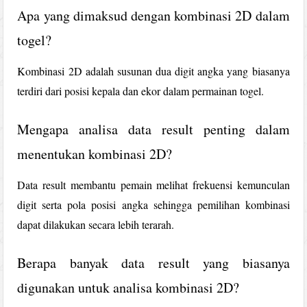
Apa yang dimaksud dengan kombinasi 2D dalam
togel?
Kombinasi 2D adalah susunan dua digit angka yang biasanya
terdiri dari posisi kepala dan ekor dalam permainan togel.
Mengapa analisa data result penting dalam
menentukan kombinasi 2D?
Data result membantu pemain melihat frekuensi kemunculan
digit serta pola posisi angka sehingga pemilihan kombinasi
dapat dilakukan secara lebih terarah.
Berapa banyak data result yang biasanya
digunakan untuk analisa kombinasi 2D?