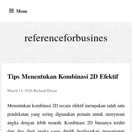
Skip
Menu
to
content
referenceforbusines
Tips Menentukan Kombinasi 2D Efektif
March 13, 2026
Richard Dixon
Menentukan kombinasi 2D secara efektif merupakan salah satu
pendekatan yang sering digunakan pemain untuk menyusun
angka dengan lebih terarah. Kombinasi 2D biasanya terdiri
dari dua digit angka yang dipilih berdasarkan pengamatan