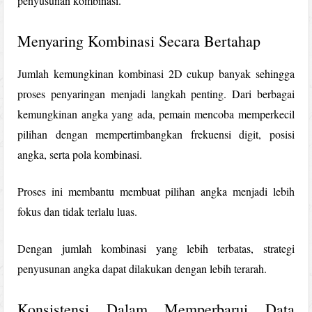
penyusunan kombinasi.
Menyaring Kombinasi Secara Bertahap
Jumlah kemungkinan kombinasi 2D cukup banyak sehingga
proses penyaringan menjadi langkah penting. Dari berbagai
kemungkinan angka yang ada, pemain mencoba memperkecil
pilihan dengan mempertimbangkan frekuensi digit, posisi
angka, serta pola kombinasi.
Proses ini membantu membuat pilihan angka menjadi lebih
fokus dan tidak terlalu luas.
Dengan jumlah kombinasi yang lebih terbatas, strategi
penyusunan angka dapat dilakukan dengan lebih terarah.
Konsistensi Dalam Memperbarui Data