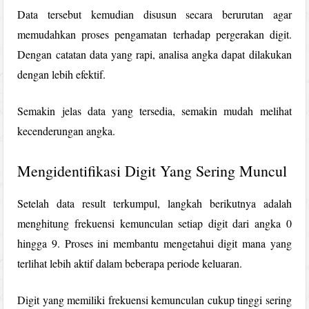
Data tersebut kemudian disusun secara berurutan agar
memudahkan proses pengamatan terhadap pergerakan digit.
Dengan catatan data yang rapi, analisa angka dapat dilakukan
dengan lebih efektif.
Semakin jelas data yang tersedia, semakin mudah melihat
kecenderungan angka.
Mengidentifikasi Digit Yang Sering Muncul
Setelah data result terkumpul, langkah berikutnya adalah
menghitung frekuensi kemunculan setiap digit dari angka 0
hingga 9. Proses ini membantu mengetahui digit mana yang
terlihat lebih aktif dalam beberapa periode keluaran.
Digit yang memiliki frekuensi kemunculan cukup tinggi sering