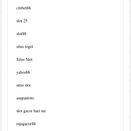
citibet88
slot 25
slot88
situs togel
Situs Slot
yabos88
situs slot
asupantoto
slot gacor hari ini
rajagacor88