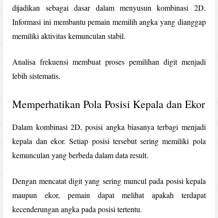
dijadikan sebagai dasar dalam menyusun kombinasi 2D.
Informasi ini membantu pemain memilih angka yang dianggap
memiliki aktivitas kemunculan stabil.
Analisa frekuensi membuat proses pemilihan digit menjadi
lebih sistematis.
Memperhatikan Pola Posisi Kepala dan Ekor
Dalam kombinasi 2D, posisi angka biasanya terbagi menjadi
kepala dan ekor. Setiap posisi tersebut sering memiliki pola
kemunculan yang berbeda dalam data result.
Dengan mencatat digit yang sering muncul pada posisi kepala
maupun ekor, pemain dapat melihat apakah terdapat
kecenderungan angka pada posisi tertentu.